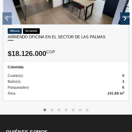
prev
next
Oficina
Arriendo
ARRIENDO OFICINA EN EL SECTOR DE LAS PALMAS
$18.126.000
COP
Colombia
Cuarto(s):
0
Baño(s):
3
Parqueadero:
6
2
Área:
241.68 m