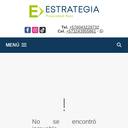
Tel.
+576043229732
Facebook
Instagram
TikTok
Cel.
+573243955861
-
MENÚ
No se encontró