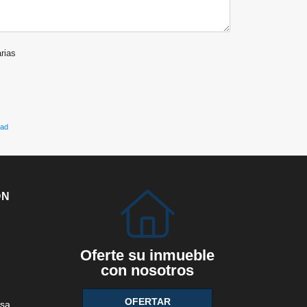
arias
dad
ÓN
Oferte su inmueble
con nosotros
OFERTAR
sa