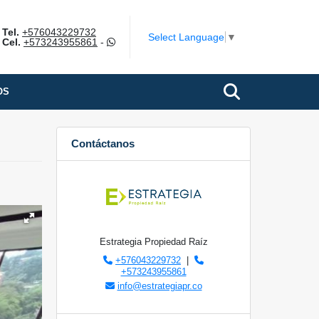
Tel.
+576043229732
Select Language
▼
Cel.
+573243955861
-
OS
Contáctanos
Estrategia Propiedad Raíz
+576043229732
|
+573243955861
info@estrategiapr.co