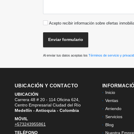
Acepto recibir información sobre ofertas inmobili
Enviar formulario
Al enviar tus datos aceptas los
Términos de servicio y privaci
UBICACIÓN Y CONTACTO
INFORMACI
Inicio
UBICACIÓN
Carrera 48 # 20 - 114 Oficina 624,
Ventas
Centro Empresarial Ciudad del Río
Arriendo
Medellín - Antioquia - Colombia
Servicios
MÓVIL
+573243955861
Blog
TELÉFONO
Nuestra Empre