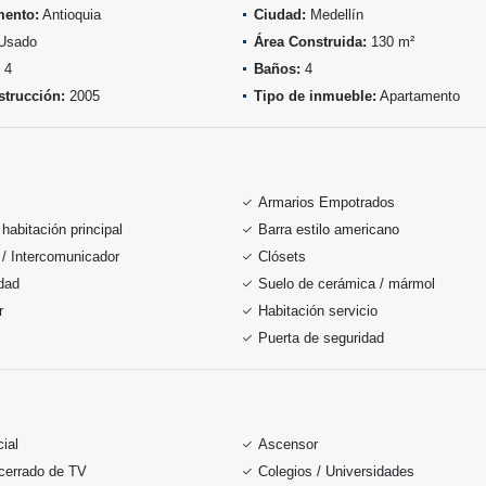
mento:
Antioquia
Ciudad:
Medellín
Usado
Área Construida:
130 m²
4
Baños:
4
trucción:
2005
Tipo de inmueble:
Apartamento
Armarios Empotrados
habitación principal
Barra estilo americano
 / Intercomunicador
Clósets
idad
Suelo de cerámica / mármol
r
Habitación servicio
Puerta de seguridad
ial
Ascensor
 cerrado de TV
Colegios / Universidades