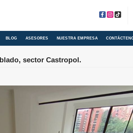
Facebook
Instagram
TikTok
BLOG
ASESORES
NUESTRA EMPRESA
CONTÁCTEN
blado, sector Castropol.