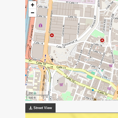
+
−
200 m
500 ft
Street View