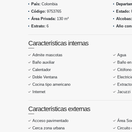
País:
Colombia
Departa
Código:
9753765
Estado:
Área Privada:
130 m²
Alcobas:
Estrato:
6
Año cons
Características internas
Admite mascotas
Agua
Baño auxiliar
Baño en 
Calentador
Citófono
Doble Ventana
Electric
Cocina tipo americano
Extracto
Internet
Jacuzzi
Características externas
Acceso pavimentado
Área Soc
Cerca zona urbana
Circuito