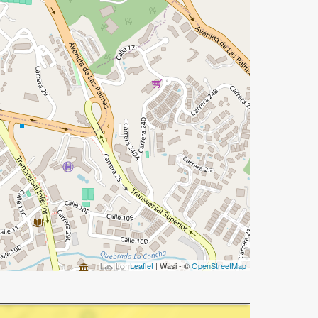
Leaflet
| Wasi - ©
OpenStreetMap