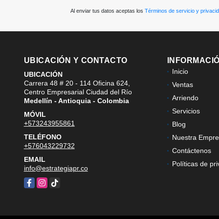
Al enviar tus datos aceptas los
Términos de servicio y privaci
UBICACIÓN Y CONTACTO
INFORMACI
Inicio
UBICACIÓN
Carrera 48 # 20 - 114 Oficina 624,
Ventas
Centro Empresarial Ciudad del Río
Arriendo
Medellín - Antioquia - Colombia
Servicios
MÓVIL
+573243955861
Blog
TELÉFONO
Nuestra Empre
+576043229732
Contáctenos
EMAIL
Políticas de pr
info@estrategiapr.co
Facebook
Instagram
TikTok