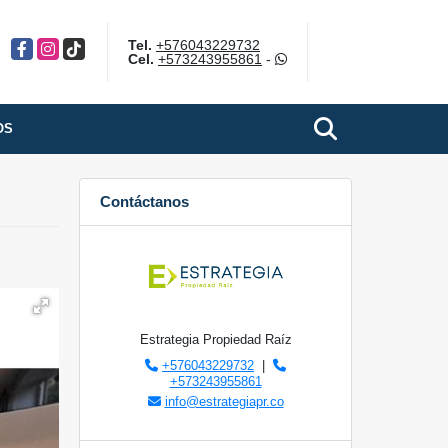
Tel.
+576043229732
Facebook
Instagram
TikTok
Cel.
+573243955861
-
OS
Contáctanos
Estrategia Propiedad Raíz
+576043229732
|
+573243955861
info@estrategiapr.co