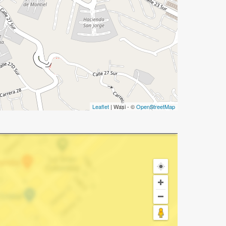
Leaflet
| Wasi - ©
OpenStreetMap