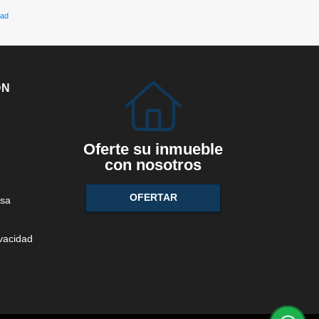
dad
ÓN
Oferte su inmueble
con nosotros
OFERTAR
sa
ivacidad