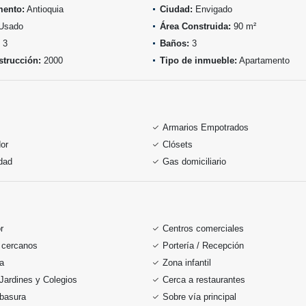
mento:
Antioquia
Ciudad:
Envigado
Usado
Área Construida:
90 m²
3
Baños:
3
trucción:
2000
Tipo de inmueble:
Apartamento
Armarios Empotrados
or
Clósets
idad
Gas domiciliario
r
Centros comerciales
 cercanos
Portería / Recepción
ia
Zona infantil
Jardines y Colegios
Cerca a restaurantes
 basura
Sobre vía principal