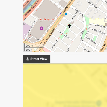
200 m
500 ft
Street View