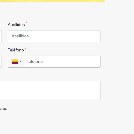
*
Apellidos
*
Teléfono
▼
arias