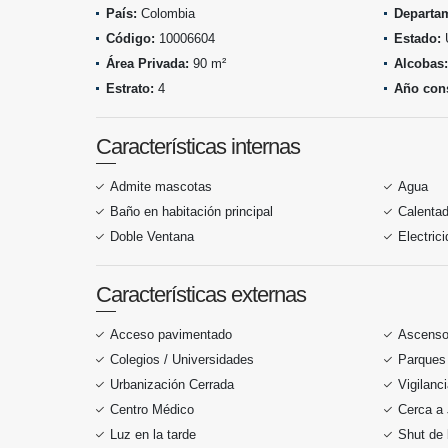
País:
Colombia
Departa
Código:
10006604
Estado:
Área Privada:
90 m²
Alcobas:
Estrato:
4
Año cons
Características internas
Admite mascotas
Agua
Baño en habitación principal
Calentad
Doble Ventana
Electric
Características externas
Acceso pavimentado
Ascenso
Colegios / Universidades
Parques
Urbanización Cerrada
Vigilanc
Centro Médico
Cerca a 
Luz en la tarde
Shut de