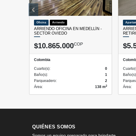
Oficina
Arriendo
Aparta
ARRIENDO OFICINA EN MEDELLÍN -
ARRIE
SECTOR OVIEDO
RETIR
$10.865.000
COP
$5.
Colombia
Colomb
Cuarto(s):
0
Cuarto(
Baño(s):
1
Baño(s)
Parqueadero:
2
Parque
2
Área:
138 m
Área:
QUIÉNES SOMOS
Somos un equipo preparado para brindarte