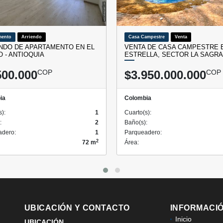
mento
Arriendo
Casa Campestre
Venta
NDO DE APARTAMENTO EN EL
VENTA DE CASA CAMPESTRE 
O - ANTIOQUIA
ESTRELLA, SECTOR LA SAGR
500.000
COP
$3.950.000.000
COP
ia
Colombia
s):
1
Cuarto(s):
:
2
Baño(s):
adero:
1
Parqueadero:
2
72 m
Área:
UBICACIÓN Y CONTACTO
INFORMACI
Inicio
UBICACIÓN