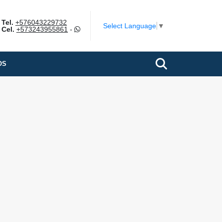
Tel.
+576043229732
Select Language
▼
Cel.
+573243955861
-
OS