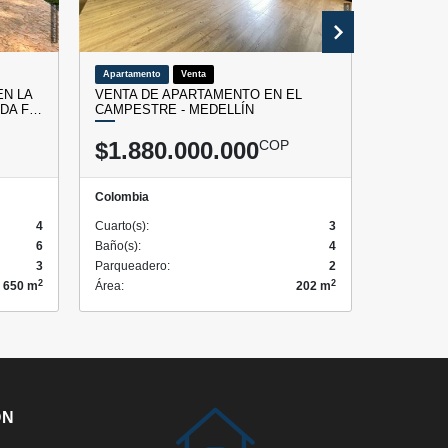
Apartamento
Venta
Oficina
EN LA
VENTA DE APARTAMENTO EN EL
ARRIEND
ADA F…
CAMPESTRE - MEDELLÍN
DE LAS 
$1.880.000.000
COP
$18.1
Colombia
Colombia
4
Cuarto(s):
3
Cuarto(s):
6
Baño(s):
4
Baño(s):
3
Parqueadero:
2
Parqueade
2
2
650 m
Área:
202 m
Área:
ÓN