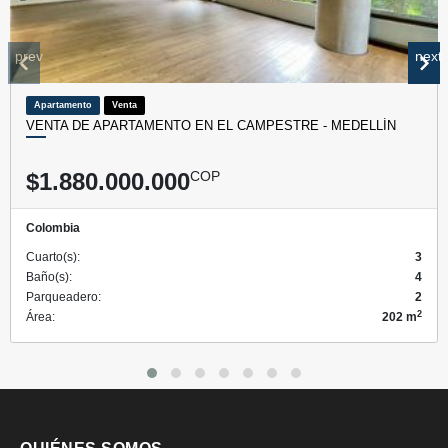
prev
next
Apartamento
Venta
VENTA DE APARTAMENTO EN EL CAMPESTRE - MEDELLÍN
$1.880.000.000
COP
Colombia
Cuarto(s):
3
Baño(s):
4
Parqueadero:
2
2
Área:
202 m