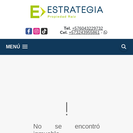
Tel.
+576043229732
Facebook
Instagram
TikTok
Cel.
+573243955861
-
MENÚ
No se encontró