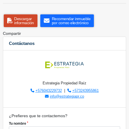
Descargar
Recomendar inmueble
información
por correo electrónico
Compartir
Contáctanos
Estrategia Propiedad Raíz
+576043229732
|
+573243955861
info@estrategiapr.co
¿Prefieres que te contactemos?
*
Tu nombre