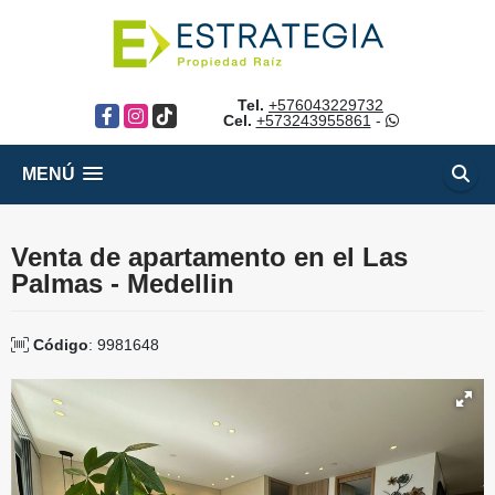
Tel.
+576043229732
Facebook
Instagram
TikTok
Cel.
+573243955861
-
MENÚ
Venta de apartamento en el Las
Palmas - Medellin
Código
: 9981648