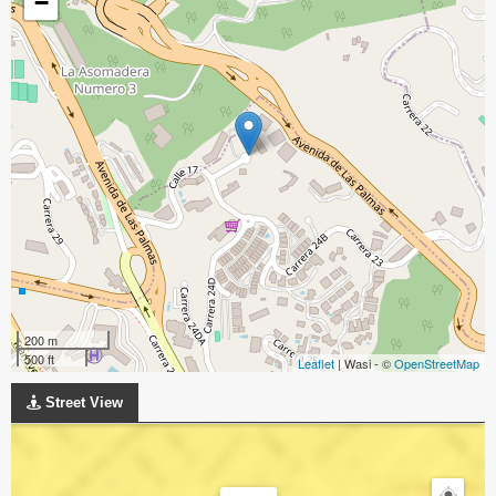
−
200 m
500 ft
Leaflet
| Wasi - ©
OpenStreetMap
Street View