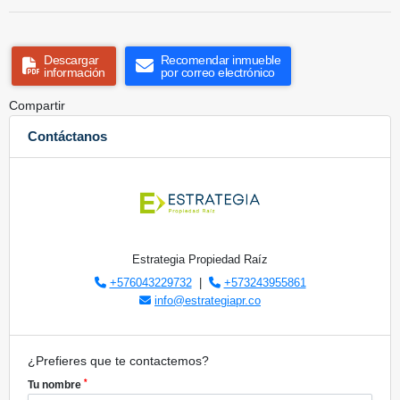
Descargar
Recomendar inmueble
información
por correo electrónico
Compartir
Contáctanos
Estrategia Propiedad Raíz
+576043229732
|
+573243955861
info@estrategiapr.co
¿Prefieres que te contactemos?
*
Tu nombre