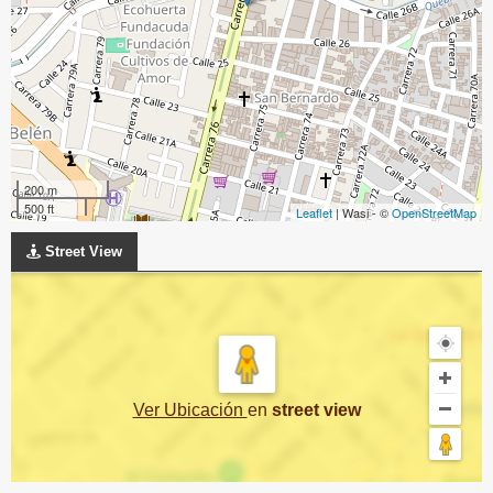
200 m
500 ft
Leaflet
| Wasi - ©
OpenStreetMap
Street View
Ver Ubicación
en
street view