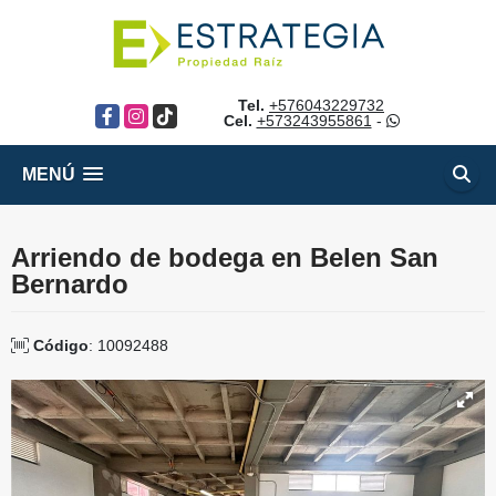
Tel.
+576043229732
Facebook
Instagram
TikTok
Cel.
+573243955861
-
MENÚ
Arriendo de bodega en Belen San
Bernardo
Código
: 10092488