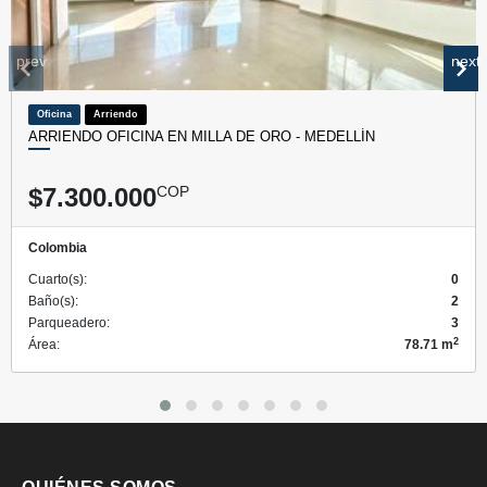
prev
next
Oficina
Arriendo
ARRIENDO OFICINA EN MILLA DE ORO - MEDELLÍN
$7.300.000
COP
Colombia
Cuarto(s):
0
Baño(s):
2
Parqueadero:
3
2
Área:
78.71 m