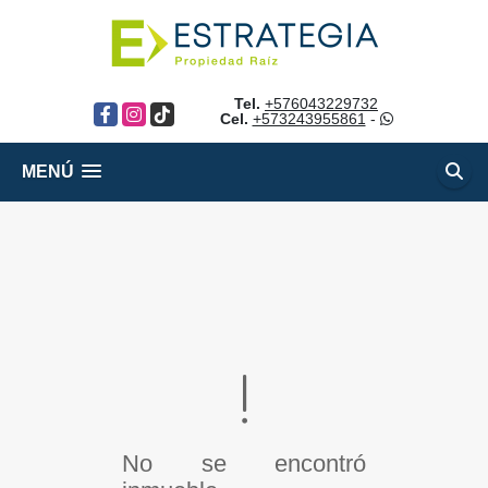
Tel.
+576043229732
Facebook
Instagram
TikTok
Cel.
+573243955861
-
MENÚ
No se encontró