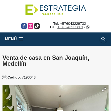
Tel.
+576043229732
Facebook
Instagram
TikTok
Cel.
+573243955861
-
MENÚ
Venta de casa en San Joaquín,
Medellín
Código
: 7190046