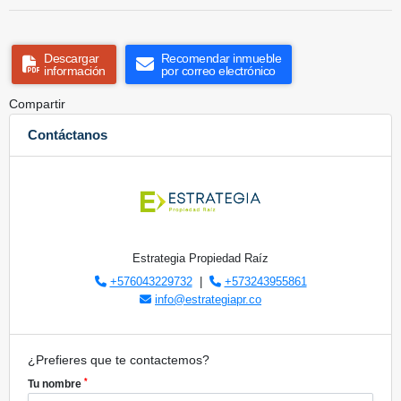
Descargar
Recomendar inmueble
información
por correo electrónico
Compartir
Contáctanos
Estrategia Propiedad Raíz
+576043229732
|
+573243955861
info@estrategiapr.co
¿Prefieres que te contactemos?
*
Tu nombre