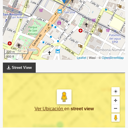
200 m
500 ft
Leaflet
| Wasi - ©
OpenStreetMap
Street View
Ver Ubicación
en
street view