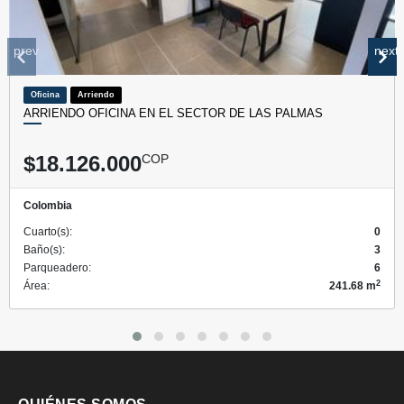
prev
next
Oficina
Arriendo
ARRIENDO OFICINA EN EL SECTOR DE LAS PALMAS
$18.126.000
COP
Colombia
Cuarto(s):
0
Baño(s):
3
Parqueadero:
6
2
Área:
241.68 m