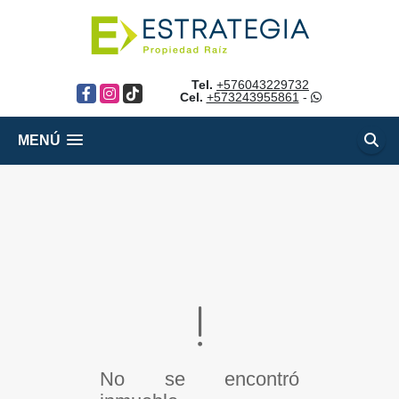
Tel.
+576043229732
Facebook
Instagram
TikTok
Cel.
+573243955861
-
MENÚ
No se encontró