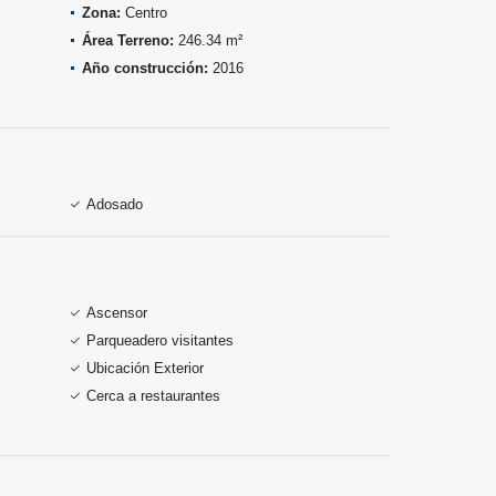
Zona:
Centro
Área Terreno:
246.34 m²
Año construcción:
2016
Adosado
Ascensor
Parqueadero visitantes
Ubicación Exterior
Cerca a restaurantes