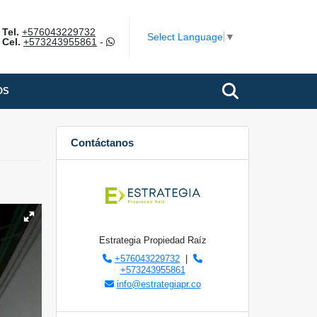
Tel.
+576043229732
Select Language
▼
Cel.
+573243955861
-
OS
Contáctanos
Estrategia Propiedad Raíz
+576043229732
|
+573243955861
info@estrategiapr.co