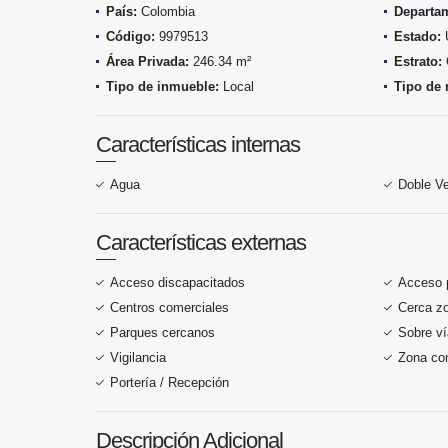
País:
Colombia
Departa
Código:
9979513
Estado:
Área Privada:
246.34 m²
Estrato:
Tipo de inmueble:
Local
Tipo de 
Características internas
Agua
Doble V
Características externas
Acceso discapacitados
Acceso 
Centros comerciales
Cerca z
Parques cercanos
Sobre ví
Vigilancia
Zona co
Portería / Recepción
Descripción Adicional