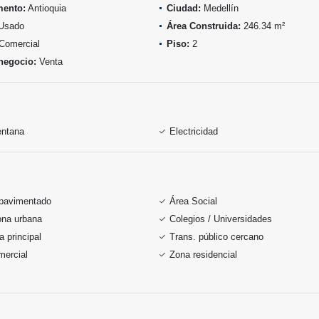
mento:
Antioquia
Ciudad:
Medellín
Usado
Área Construida:
246.34 m²
Comercial
Piso:
2
negocio:
Venta
entana
Electricidad
pavimentado
Área Social
ona urbana
Colegios / Universidades
a principal
Trans. público cercano
mercial
Zona residencial