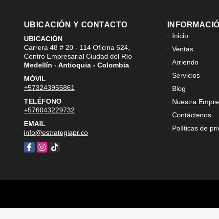
UBICACIÓN Y CONTACTO
INFORMACI
Inicio
UBICACIÓN
Carrera 48 # 20 - 114 Oficina 624,
Ventas
Centro Empresarial Ciudad del Río
Arriendo
Medellín - Antioquia - Colombia
Servicios
MÓVIL
+573243955861
Blog
TELÉFONO
Nuestra Empre
+576043229732
Contáctenos
EMAIL
Políticas de pr
info@estrategiapr.co
Facebook
Instagram
TikTok