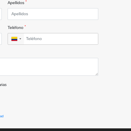
*
Apellidos
*
Teléfono
▼
arias
dad