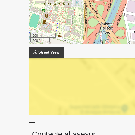
200 m
500 ft
Street View
Contacte al asesor