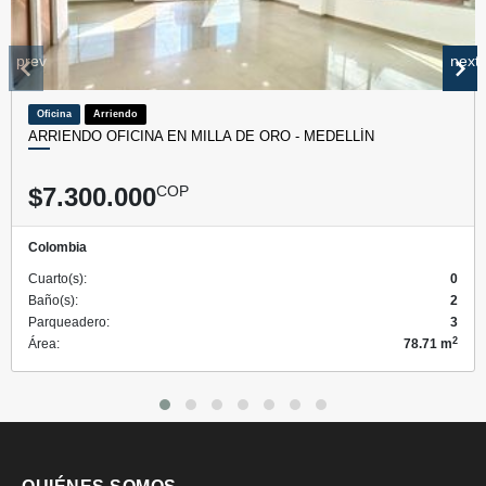
prev
next
Oficina
Arriendo
ARRIENDO OFICINA EN MILLA DE ORO - MEDELLÍN
$7.300.000
COP
Colombia
Cuarto(s):
0
Baño(s):
2
Parqueadero:
3
2
Área:
78.71 m