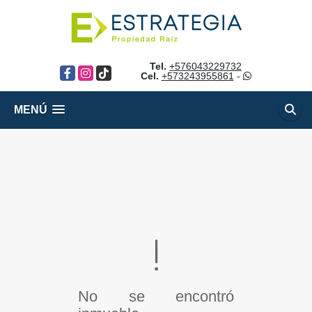
Tel.
+576043229732
Facebook
Instagram
TikTok
Cel.
+573243955861
-
MENÚ
No se encontró