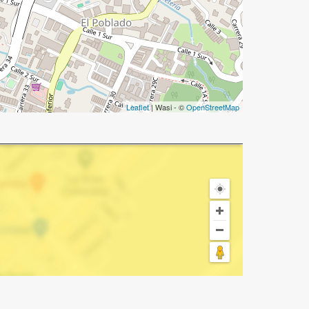
Leaflet
| Wasi - ©
OpenStreetMap