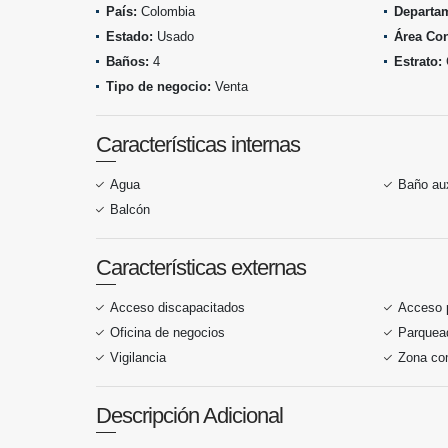
País:
Colombia
Departa
Estado:
Usado
Área Con
Baños:
4
Estrato:
Tipo de negocio:
Venta
Características internas
Agua
Baño aux
Balcón
Características externas
Acceso discapacitados
Acceso 
Oficina de negocios
Parquead
Vigilancia
Zona co
Descripción Adicional