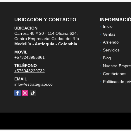
UBICACIÓN Y CONTACTO
INFORMACI
Inicio
UBICACIÓN
Carrera 48 # 20 - 114 Oficina 624,
Ventas
Centro Empresarial Ciudad del Río
Arriendo
Medellín - Antioquia - Colombia
Servicios
MÓVIL
+573243955861
Blog
TELÉFONO
Nuestra Empre
+576043229732
Contáctenos
EMAIL
Políticas de pr
info@estrategiapr.co
Facebook
Instagram
TikTok