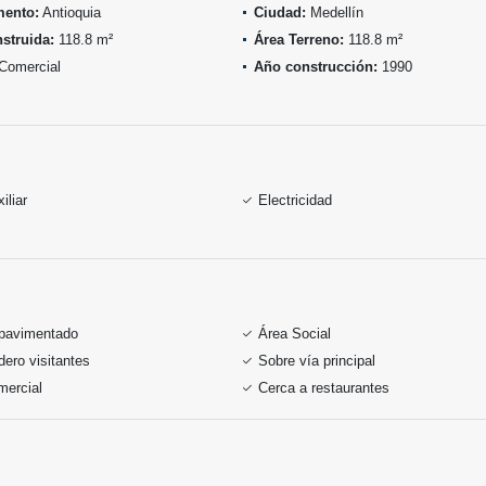
mento:
Antioquia
Ciudad:
Medellín
struida:
118.8 m²
Área Terreno:
118.8 m²
Comercial
Año construcción:
1990
iliar
Electricidad
pavimentado
Área Social
ero visitantes
Sobre vía principal
mercial
Cerca a restaurantes