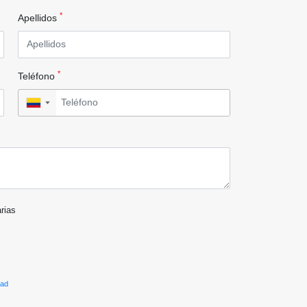
*
Apellidos
*
Teléfono
▼
arias
dad