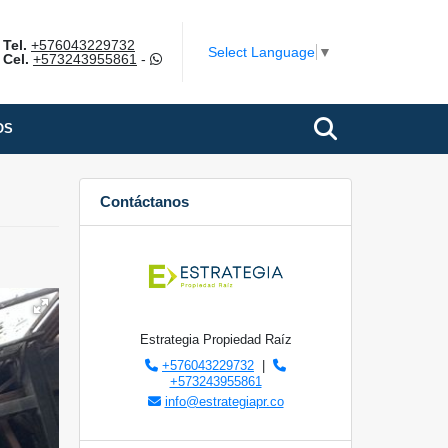
Tel.
+576043229732
Select Language
▼
Cel.
+573243955861
-
OS
Contáctanos
Estrategia Propiedad Raíz
+576043229732
|
+573243955861
info@estrategiapr.co