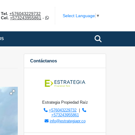
Tel.
+576043229732
Select Language
▼
Cel.
+573243955861
-
OS
Contáctanos
Estrategia Propiedad Raíz
+576043229732
|
+573243955861
info@estrategiapr.co