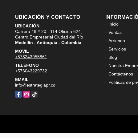
UBICACIÓN Y CONTACTO
INFORMACI
Inicio
UBICACIÓN
Carrera 48 # 20 - 114 Oficina 624,
Ventas
Centro Empresarial Ciudad del Río
Arriendo
Medellín - Antioquia - Colombia
Servicios
MÓVIL
+573243955861
Blog
TELÉFONO
Nuestra Empre
+576043229732
Contáctenos
EMAIL
Políticas de pr
info@estrategiapr.co
Facebook
Instagram
TikTok