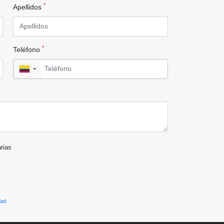
*
Apellidos
*
Teléfono
▼
arias
dad