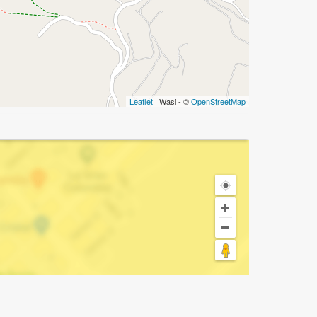
Leaflet
| Wasi - ©
OpenStreetMap