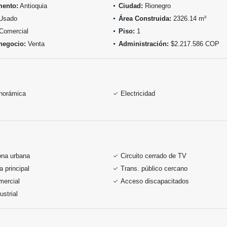
mento:
Antioquia
Ciudad:
Rionegro
Usado
Área Construida:
2326.14 m²
Comercial
Piso:
1
negocio:
Venta
Administración:
$2.217.586 COP
anorámica
Electricidad
ona urbana
Circuito cerrado de TV
a principal
Trans. público cercano
mercial
Acceso discapacitados
ustrial