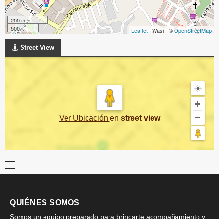
200 m
500 ft
Leaflet
| Wasi - ©
OpenStreetMap
Street View
Ver Ubicación
en
street view
QUIÉNES SOMOS
Somos un equipo preparado para brindarte acompañamiento y