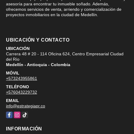
asesoría para encontrar tu inmueble soñado. Además,
ofrecemos servicios de venta, arriendo y comercialización de
proyectos inmobiliarios en la ciudad de Medellín.
UBICACIÓN Y CONTACTO
UBICACIÓN
Carrera 48 # 20 - 114 Oficina 624, Centro Empresarial Ciudad
del Río
Medellín - Antioquia - Colombia
MÓVIL
+573243955861
TELÉFONO
+576043229732
EMAIL
info@estrategiapr.co
Facebook
Instagram
TikTok
INFORMACIÓN