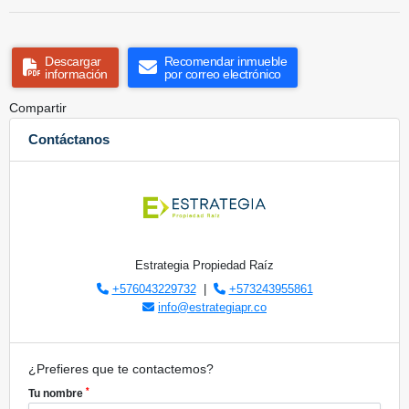
Descargar
Recomendar inmueble
información
por correo electrónico
Compartir
Contáctanos
Estrategia Propiedad Raíz
+576043229732
|
+573243955861
info@estrategiapr.co
¿Prefieres que te contactemos?
*
Tu nombre