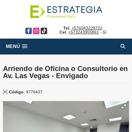
Tel.
+576043229732
Facebook
Instagram
TikTok
Cel.
+573243955861
-
MENÚ
Arriendo de Oficina o Consultorio en
Av. Las Vegas - Envigado
Código
: 9776437