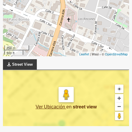
200 m
500 ft
Leaflet
| Wasi - ©
OpenStreetMap
Street View
Ver Ubicación
en
street view