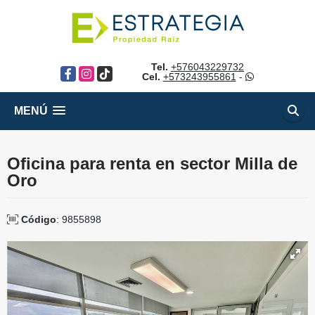
Tel.
+576043229732
Facebook
Instagram
TikTok
Cel.
+573243955861
-
MENÚ
Oficina para renta en sector Milla de
Oro
Código
: 9855898