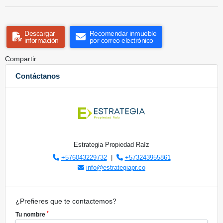
Descargar
Recomendar inmueble
información
por correo electrónico
Compartir
Contáctanos
Estrategia Propiedad Raíz
+576043229732
|
+573243955861
info@estrategiapr.co
¿Prefieres que te contactemos?
*
Tu nombre