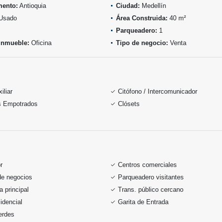
mento:
Antioquia
Ciudad:
Medellín
Usado
Área Construida:
40 m²
Parqueadero:
1
inmueble:
Oficina
Tipo de negocio:
Venta
iliar
Citófono / Intercomunicador
s Empotrados
Clósets
r
Centros comerciales
de negocios
Parqueadero visitantes
a principal
Trans. público cercano
idencial
Garita de Entrada
erdes