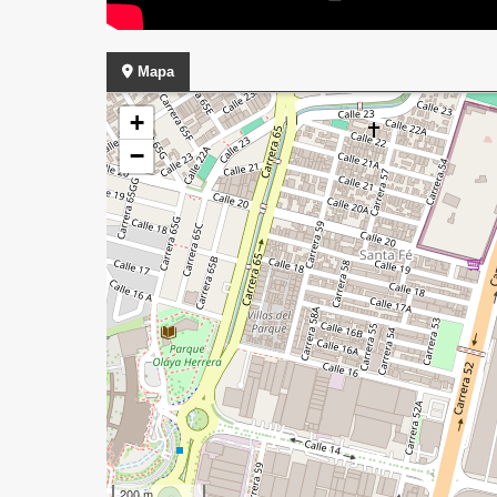
Mapa
+
−
200 m