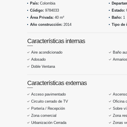
País:
Colombia
Departa
Código:
9784033
Estado:
Área Privada:
40 m²
Baño:
1
Año construcción:
2014
Tipo de 
Características internas
Aire acondicionado
Baño aux
Adosado
Armario
Doble Ventana
Características externas
Acceso pavimentado
Ascenso
Circuito cerrado de TV
Oficina 
Portería / Recepción
Sobre ví
Zona comercial
Zona res
Urbanización Cerrada
Zonas v