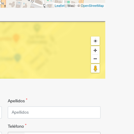
Leaflet
| Wasi - ©
OpenStreetMap
*
Apellidos
*
Teléfono