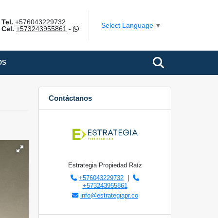
Tel.
+576043229732
Select Language
▼
Cel.
+573243955861
-
OS
Contáctanos
Estrategia Propiedad Raíz
+576043229732
|
+573243955861
info@estrategiapr.co