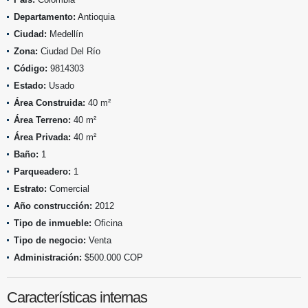
Departamento:
Antioquia
Ciudad:
Medellín
Zona:
Ciudad Del Río
Código:
9814303
Estado:
Usado
Área Construida:
40 m²
Área Terreno:
40 m²
Área Privada:
40 m²
Baño:
1
Parqueadero:
1
Estrato:
Comercial
Año construcción:
2012
Tipo de inmueble:
Oficina
Tipo de negocio:
Venta
Administración:
$500.000 COP
Características internas