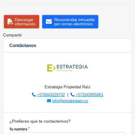
Descargar
Recomendar inmueble
información
por correo electrónico
Compartir
Contáctanos
Estrategia Propiedad Raíz
+576043229732
|
+573243955861
info@estrategiapr.co
¿Prefieres que te contactemos?
*
Tu nombre