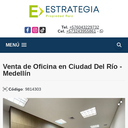
Tel.
+576043229732
Facebook
Instagram
TikTok
Cel.
+573243955861
-
MENÚ
Venta de Oficina en Ciudad Del Río -
Medellín
Código
: 9814303