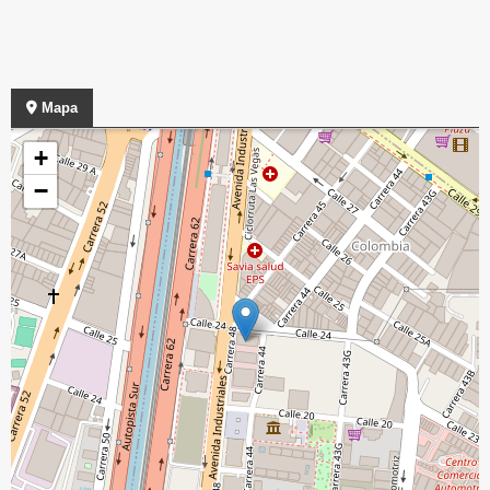
Mapa
+
−