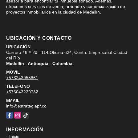
asesoría para encontrar tu inmueble soñado. Además,
ofrecemos servicios de venta, arriendo y comercialización de
proyectos inmobiliarios en la ciudad de Medellín.
UBICACIÓN Y CONTACTO
UBICACIÓN
Carrera 48 # 20 - 114 Oficina 624, Centro Empresarial Ciudad
del Río
Medellín - Antioquia - Colombia
MÓVIL
+573243955861
TELÉFONO
+576043229732
EMAIL
info@estrategiapr.co
Facebook
Instagram
TikTok
INFORMACIÓN
Inicio