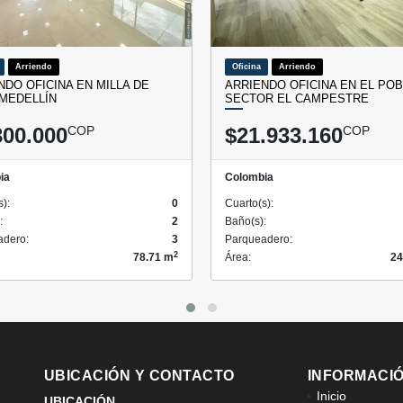
Arriendo
Oficina
Arriendo
NDO OFICINA EN MILLA DE
ARRIENDO OFICINA EN EL PO
 MEDELLÍN
SECTOR EL CAMPESTRE
300.000
COP
$21.933.160
COP
ia
Colombia
s):
0
Cuarto(s):
:
2
Baño(s):
adero:
3
Parqueadero:
2
78.71 m
Área:
24
UBICACIÓN Y CONTACTO
INFORMACI
Inicio
UBICACIÓN