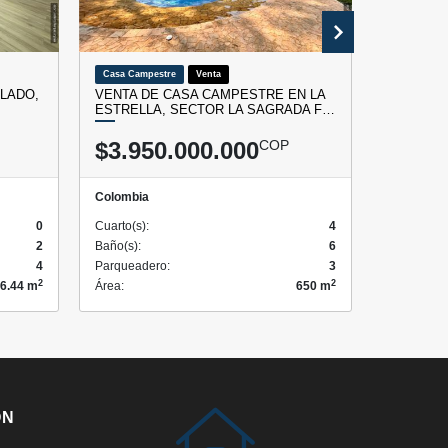
Casa Campestre
Venta
Apartamen
BLADO,
VENTA DE CASA CAMPESTRE EN LA
VENTA D
ESTRELLA, SECTOR LA SAGRADA F…
CAMPEST
$3.950.000.000
COP
$1.88
Colombia
Colombia
0
Cuarto(s):
4
Cuarto(s):
2
Baño(s):
6
Baño(s):
4
Parqueadero:
3
Parqueade
2
2
6.44 m
Área:
650 m
Área:
ÓN