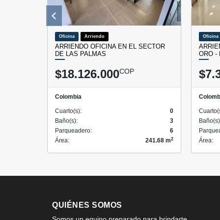
Oficina
Arriendo
Oficina
ARRIENDO OFICINA EN EL SECTOR
ARRIE
DE LAS PALMAS
ORO -
$18.126.000
COP
$7.
Colombia
Colomb
Cuarto(s):
0
Cuarto(
Baño(s):
3
Baño(s)
Parqueadero:
6
Parque
2
Área:
241.68 m
Área:
QUIÉNES SOMOS
Somos un equipo preparado para brindarte