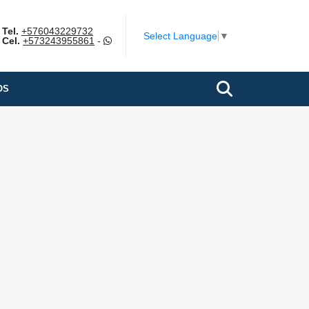
Tel.
+576043229732
Select Language
▼
Cel.
+573243955861
-
OS