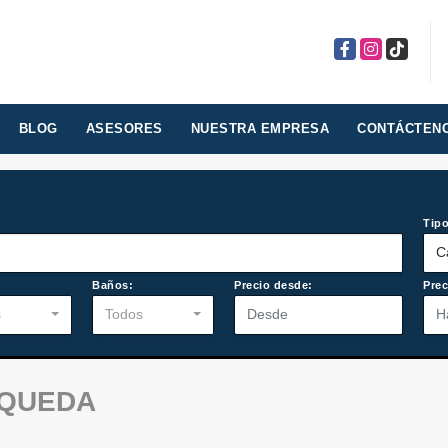
Facebook
Instagram
TikTok
BLOG
ASESORES
NUESTRA EMPRESA
CONTÁCTEN
Tipo
C
:
Baños:
Precio desde:
Prec
s
Todos
SQUEDA