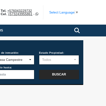
Tel.
+576043229732
Select Language
▼
Cel.
+573243955861
-
OS
 de inmueble:
Estado Propiedad:
asa Campestre
Todos
io hasta:
BUSCAR