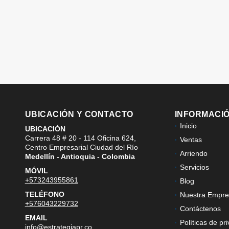
UBICACIÓN Y CONTACTO
INFORMACI
Inicio
UBICACIÓN
Carrera 48 # 20 - 114 Oficina 624,
Ventas
Centro Empresarial Ciudad del Río
Arriendo
Medellín - Antioquia - Colombia
Servicios
MÓVIL
+573243955861
Blog
TELÉFONO
Nuestra Empre
+576043229732
Contáctenos
EMAIL
Políticas de pr
info@estrategiapr.co