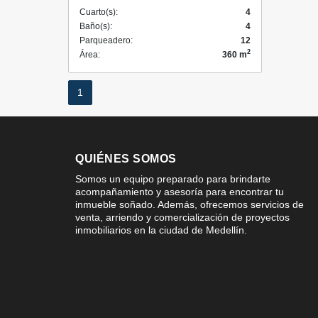
Cuarto(s):
4
Baño(s):
4
Parqueadero:
12
2
Área:
360 m
1
QUIÉNES SOMOS
Somos un equipo preparado para brindarte
acompañamiento y asesoría para encontrar tu
inmueble soñado. Además, ofrecemos servicios de
venta, arriendo y comercialización de proyectos
inmobiliarios en la ciudad de Medellín.