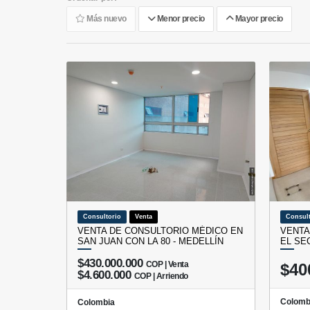
Más nuevo
Menor precio
Mayor precio
Consultorio
Venta
Consult
VENTA DE CONSULTORIO MÉDICO EN
VENTA
SAN JUAN CON LA 80 - MEDELLÍN
EL SE
$430.000.000
COP | Venta
$40
$4.600.000
COP | Arriendo
Colomb
Colombia