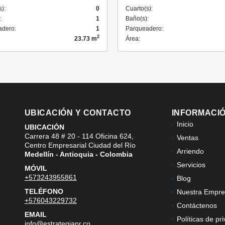
s):
0
Cuarto(s):
:
1
Baño(s):
adero:
1
Parqueadero:
2
23.73 m
Área:
UBICACIÓN Y CONTACTO
INFORMACI
Inicio
UBICACIÓN
Carrera 48 # 20 - 114 Oficina 624,
Ventas
Centro Empresarial Ciudad del Río
Arriendo
Medellín - Antioquia - Colombia
Servicios
MÓVIL
+573243955861
Blog
TELÉFONO
Nuestra Empre
+576043229732
Contáctenos
EMAIL
Políticas de pr
info@estrategiapr.co