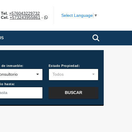
Tel.
+576043229732
Select Language
▼
Cel.
+573243955861
-
OS
 de inmueble:
Estado Propiedad:
onsultorio
Todos
io hasta:
BUSCAR