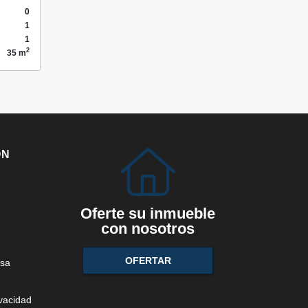
0
1
1
2
35 m
ÓN
Oferte su inmueble
con nosotros
OFERTAR
sa
ivacidad