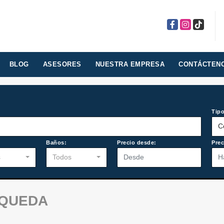
Facebook
Instagram
TikTok
BLOG
ASESORES
NUESTRA EMPRESA
CONTÁCTEN
Tipo
C
:
Baños:
Precio desde:
Prec
s
Todos
SQUEDA