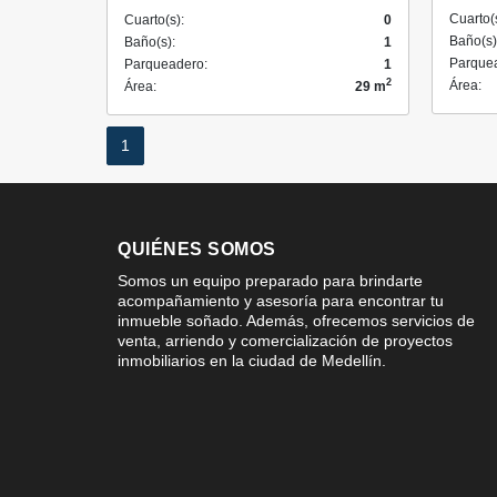
Cuarto(
Cuarto(s):
0
Baño(s)
Baño(s):
1
Parque
Parqueadero:
1
2
Área:
Área:
29 m
1
QUIÉNES SOMOS
Somos un equipo preparado para brindarte
acompañamiento y asesoría para encontrar tu
inmueble soñado. Además, ofrecemos servicios de
venta, arriendo y comercialización de proyectos
inmobiliarios en la ciudad de Medellín.