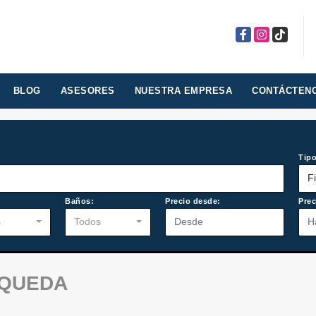
Facebook
Instagram
TikTok
BLOG
ASESORES
NUESTRA EMPRESA
CONTÁCTEN
Tipo
F
:
Baños:
Precio desde:
Prec
s
Todos
SQUEDA