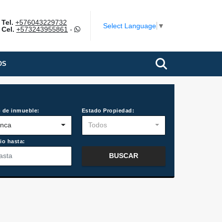
Tel.
+576043229732
Select Language
▼
Cel.
+573243955861
-
OS
 de inmueble:
Estado Propiedad:
inca
Todos
io hasta:
BUSCAR