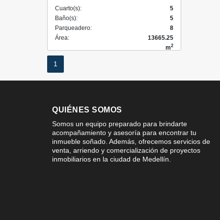
Cuarto(s):
5
Baño(s):
5
Parqueadero:
8
Área:
13665.25
2
m
1
QUIÉNES SOMOS
Somos un equipo preparado para brindarte
acompañamiento y asesoría para encontrar tu
inmueble soñado. Además, ofrecemos servicios de
venta, arriendo y comercialización de proyectos
inmobiliarios en la ciudad de Medellín.