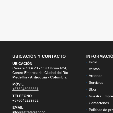
UBICACIÓN Y CONTACTO
INFORMACI
Inicio
UBICACIÓN
Carrera 48 # 20 - 114 Oficina 624,
Ventas
Centro Empresarial Ciudad del Río
Arriendo
Medellín - Antioquia - Colombia
Servicios
MÓVIL
+573243955861
Blog
TELÉFONO
Nuestra Empre
+576043229732
Contáctenos
EMAIL
Políticas de pr
info@estrategiapr.co