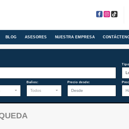
Facebook
Instagram
TikTok
BLOG
ASESORES
NUESTRA EMPRESA
CONTÁCTEN
Tipo
L
:
Baños:
Precio desde:
Prec
s
Todos
SQUEDA