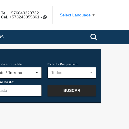
Tel.
+576043229732
Select Language
▼
Cel.
+573243955861
-
OS
 de inmueble:
Estado Propiedad:
ote / Terreno
Todos
io hasta:
BUSCAR