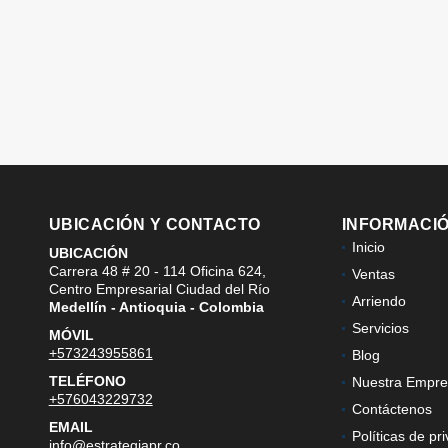
UBICACIÓN Y CONTACTO
INFORMACI
Inicio
UBICACIÓN
Carrera 48 # 20 - 114 Oficina 624,
Ventas
Centro Empresarial Ciudad del Río
Arriendo
Medellín - Antioquia - Colombia
Servicios
MÓVIL
+573243955861
Blog
TELÉFONO
Nuestra Empre
+576043229732
Contáctenos
EMAIL
Políticas de pr
info@estrategiapr.co