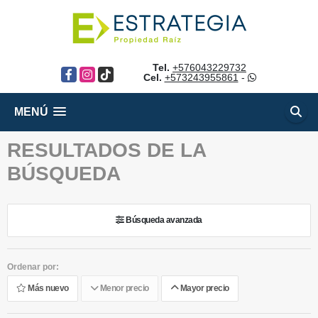
Tel.
+576043229732
Facebook
Instagram
TikTok
Cel.
+573243955861
-
MENÚ
RESULTADOS DE LA
BÚSQUEDA
Búsqueda avanzada
Ordenar por:
Más nuevo
Menor precio
Mayor precio