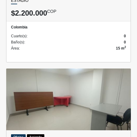
ESTADIO
$2.200.000
COP
Colombia
Cuarto(s):
0
Baño(s):
0
2
Área:
15 m
Oficina
Arriendo