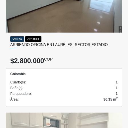
Oficina
Arriendo
ARRIENDO OFICINA EN LAURELES, SECTOR ESTADIO.
$2.800.000
COP
Colombia
Cuarto(s):
1
Baño(s):
1
Parqueadero:
1
2
Área:
30.35 m