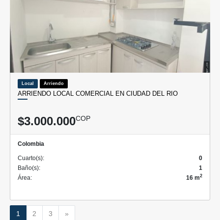
Local
Arriendo
ARRIENDO LOCAL COMERCIAL EN CIUDAD DEL RIO
$3.000.000
COP
Colombia
Cuarto(s):
0
Baño(s):
1
2
Área:
16 m
Siguiente
1
2
3
»